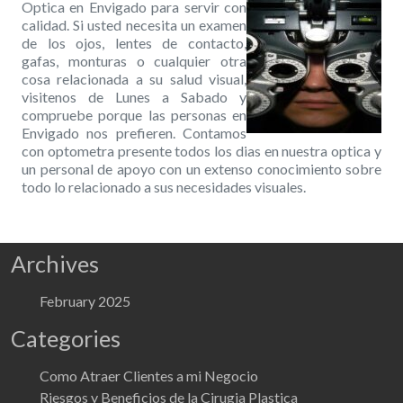
Optica en Envigado para servir con
calidad. Si usted necesita un examen
de los ojos, lentes de contacto,
gafas, monturas o cualquier otra
cosa relacionada a su salud visual,
visitenos de Lunes a Sabado y
compruebe porque las personas en
Envigado nos prefieren. Contamos
con optometra presente todos los dias en nuestra optica y
un personal de apoyo con un extenso conocimiento sobre
todo lo relacionado a sus necesidades visuales.
Archives
February 2025
Categories
Como Atraer Clientes a mi Negocio
Riesgos y Beneficios de la Cirugia Plastica