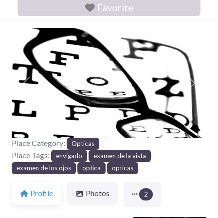
Favorite
Previous
Next
Place Category:
Opticas
Place Tags:
envigado
examen de la vista
examen de los ojos
optica
opticas
Profile
Photos
2